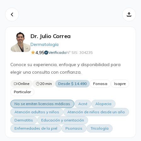
Dr. Julio Correa
Dermatología
4,95
Verificado
Nº SIS: 304235
·
Conoce su experiencia, enfoque y disponibilidad para
elegir una consulta con confianza.
Online
20 min
Desde $ 14.490
Fonasa
Isapre
Particular
No se emiten licencias médicas
Acné
Alopecia
Atención adultos y niños
Atención de niños desde un año
Dermatitis
Educación y orientación
Enfermedades de la piel
Psoriasis
Tricología