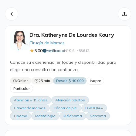
Dra. Katheryne De Lourdes Koury
Cirugía de Mamas
5,00
Verificado
Nº SIS: 453612
·
Conoce su experiencia, enfoque y disponibilidad para
elegir una consulta con confianza.
Online
25 min
Desde $ 40.000
Isapre
Particular
Atención + 15 años
Atención adultos
Cáncer de mamas
Cáncer de piel
LGBTQIA+
Lipoma
Mastología
Melanoma
Sarcoma