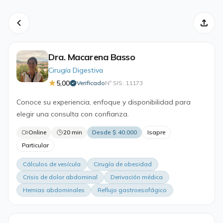
Dra. Macarena Basso
Cirugía Digestiva
5,00
Verificado
Nº SIS: 11173
·
Conoce su experiencia, enfoque y disponibilidad para
elegir una consulta con confianza.
Online
20 min
Desde $ 40.000
Isapre
Particular
Cálculos de vesícula
Cirugía de obesidad
Crisis de dolor abdominal
Derivación médica
Hernias abdominales
Reflujo gastroesofágico