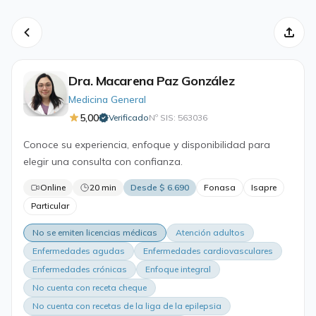
Dra. Macarena Paz González
Medicina General
5,00
Verificado
Nº SIS: 563036
·
Conoce su experiencia, enfoque y disponibilidad para
elegir una consulta con confianza.
Online
20 min
Desde $ 6.690
Fonasa
Isapre
Particular
No se emiten licencias médicas
Atención adultos
Enfermedades agudas
Enfermedades cardiovasculares
Enfermedades crónicas
Enfoque integral
No cuenta con receta cheque
No cuenta con recetas de la liga de la epilepsia