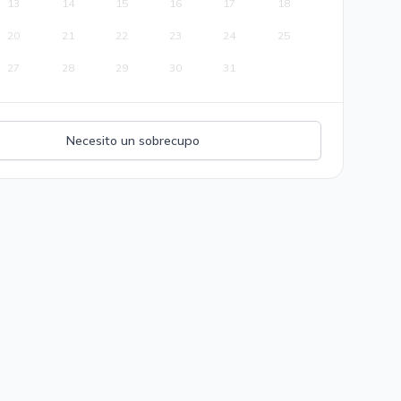
13
14
15
16
17
18
20
21
22
23
24
25
27
28
29
30
31
Necesito un sobrecupo