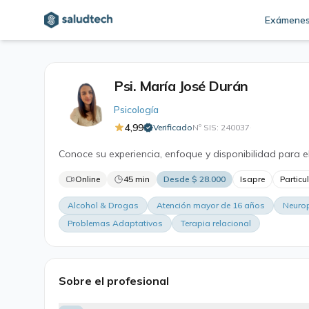
Exámene
Psi. María José Durán
Psicología
4,99
Verificado
Nº SIS: 240037
·
Conoce su experiencia, enfoque y disponibilidad para e
Online
45 min
Desde $ 28.000
Isapre
Particu
Alcohol & Drogas
Atención mayor de 16 años
Neuro
Problemas Adaptativos
Terapia relacional
Sobre el profesional