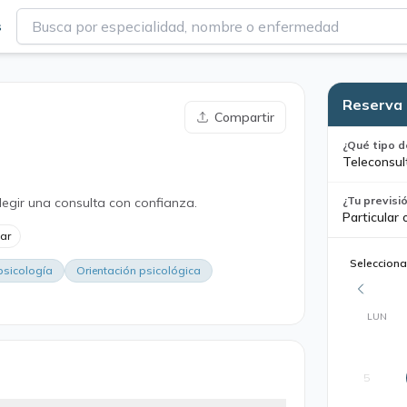
s
Reserva 
Compartir
¿Qué tipo d
Teleconsul
¿Tu previsi
legir una consulta con confianza.
Particular 
lar
Selecciona
psicología
Orientación psicológica
LUN
5