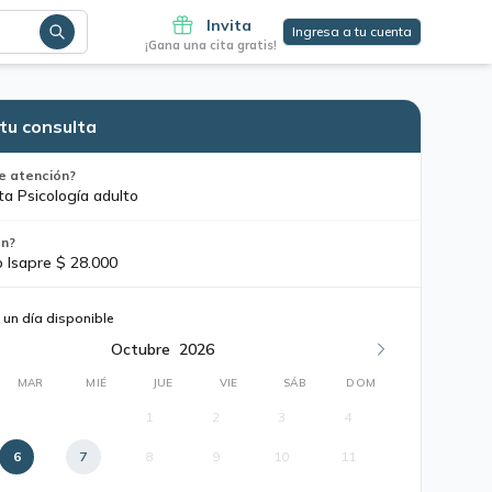
Invita
Ingresa a tu cuenta
¡Gana una cita gratis!
tu consulta
e atención?
ta Psicología adulto
ón?
o Isapre $ 28.000
 un día disponible
Octubre
2026
MAR
MIÉ
JUE
VIE
SÁB
DOM
1
2
3
4
6
7
8
9
10
11