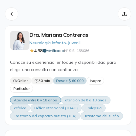
Dra. Mariana Contreras
Neurología Infanto-Juvenil
4,98
Verificado
Nº SIS: 153086
·
Conoce su experiencia, enfoque y disponibilidad para
elegir una consulta con confianza.
Online
30 min
Desde $ 60.000
Isapre
Particular
Atiende entre 0 y 18 años
atención de 0 a 18 años
cefalea
Déficit atencional (TDAH)
Epilepsia
Trastorno del espectro autista (TEA)
Trastorno del sueño