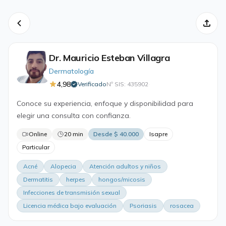
Dr. Mauricio Esteban Villagra
Dermatología
4,98
Verificado
Nº SIS: 435902
·
Conoce su experiencia, enfoque y disponibilidad para
elegir una consulta con confianza.
Online
20 min
Desde $ 40.000
Isapre
Particular
Acné
Alopecia
Atención adultos y niños
Dermatitis
herpes
hongos/micosis
Infecciones de transmisión sexual
Licencia médica bajo evaluación
Psoriasis
rosacea