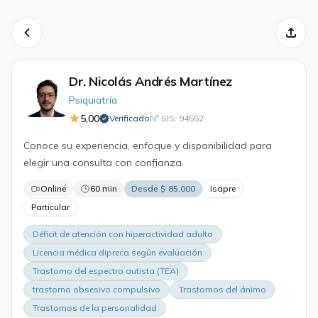
Dr. Nicolás Andrés Martínez
Psiquiatría
5,00
Verificado
Nº SIS: 94552
·
Conoce su experiencia, enfoque y disponibilidad para
elegir una consulta con confianza.
Online
60 min
Desde $ 85.000
Isapre
Particular
Déficit de atención con hiperactividad adulto
Licencia médica dipreca según evaluación
Trastorno del espectro autista (TEA)
trastorno obsesivo compulsivo
Trastornos del ánimo
Trastornos de la personalidad