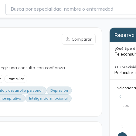
s
Reserva 
Compartir
¿Qué tipo d
Teleconsul
¿Tu previsi
legir una consulta con confianza.
Particular 
e
Particular
Selecciona
to y desarrollo personal
Depresión
ontemplativo
Inteligencia emocional
LUN
3