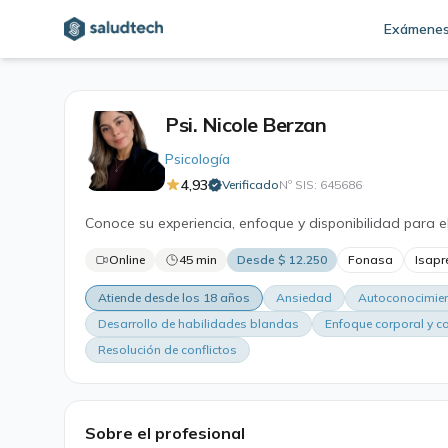
Exámene
Psi. Nicole Berzan
Psicología
4,93
Verificado
Nº SIS: 645686
·
Conoce su experiencia, enfoque y disponibilidad para e
Online
45 min
Desde $ 12.250
Fonasa
Isapr
Atiende desde los 18 años
Ansiedad
Autoconocimien
Desarrollo de habilidades blandas
Enfoque corporal y c
Resolución de conflictos
Sobre el profesional