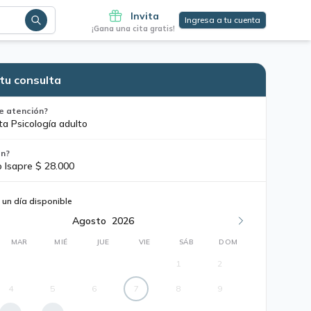
Invita
Ingresa a tu cuenta
¡Gana una cita gratis!
tu consulta
e atención?
ta Psicología adulto
ón?
o Isapre $ 28.000
 un día disponible
Agosto
2026
MAR
MIÉ
JUE
VIE
SÁB
DOM
1
2
4
5
6
7
8
9