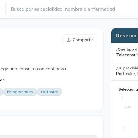
s
Reserva 
Compartir
¿Qué tipo d
Teleconsult
¿Tu previsi
legir una consulta con confianza.
Particular,
lar
Selecciona
Embarazadas
Lactantes
LUN
3