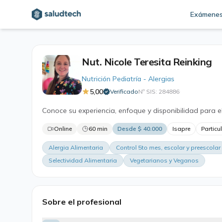
Exámene
Nut. Nicole Teresita Reinking
Nutrición Pediatría - Alergias
5,00
Verificado
Nº SIS: 284886
·
Conoce su experiencia, enfoque y disponibilidad para e
Online
60 min
Desde $ 40.000
Isapre
Particu
Alergia Alimentaria
Control 5to mes, escolar y preescolar
Selectividad Alimentaria
Vegetarianos y Veganos
Sobre el profesional