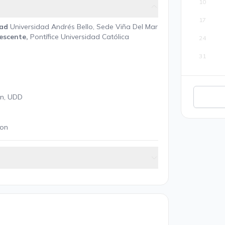
10
17
dad
Universidad Andrés Bello, Sede Viña Del Mar
escente,
Pontífice Universidad Católica
24
31
en, UDD
ion