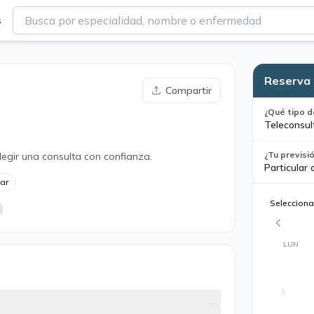
s
Reserva 
Compartir
¿Qué tipo d
Teleconsult
¿Tu previsi
legir una consulta con confianza.
Particular 
lar
Selecciona
LUN
3