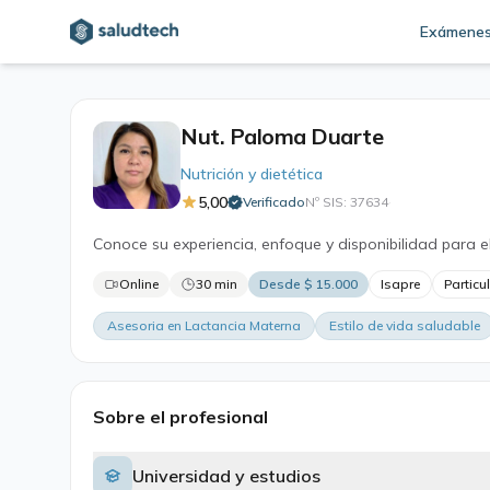
Exámene
Nut. Paloma Duarte
Nutrición y dietética
5,00
Verificado
Nº SIS: 37634
·
Conoce su experiencia, enfoque y disponibilidad para e
Online
30 min
Desde $ 15.000
Isapre
Particu
Asesoria en Lactancia Materna
Estilo de vida saludable
Sobre el profesional
Universidad y estudios