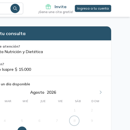
Invita
Ingresa a tu cuenta
¡Gana una cita gratis!
tu consulta
e atención?
a Nutrición y Dietética
ón?
o Isapre $ 15.000
 un día disponible
Agosto
2026
MAR
MIÉ
JUE
VIE
SÁB
DOM
1
2
4
5
6
7
8
9