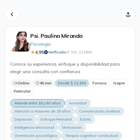
Psi. Paulina Miranda
Psicología
4,95
Verificado
Nº SIS: 221890
·
Conoce su experiencia, enfoque y disponibilidad para
elegir una consulta con confianza.
Online
45 min
Desde $ 12.250
Fonasa
Isapre
Particular
Atiende entre 18 y 63 años
Ansiedad
Atención a mayores de 18 años
Comunicación asertiva
Depresión
Enfoque Perinatal
Estrés
Inteligencia emocional
Motivación
Orientación psicológica
Terapia cognitivo-conductual