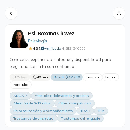
Psi. Roxana Chavez
Psicología
4,91
Verificado
Nº SIS: 346086
·
Conoce su experiencia, enfoque y disponibilidad para
elegir una consulta con confianza.
Online
40 min
Desde $ 12.250
Fonasa
Isapre
Particular
ADOS-2
Atención adolescentes y adultos
Atención de 0-12 años
Crianza respetuosa
Psicoeducación y acompañamiento
TDAH
TEA
Trastornos de ansiedad
Trastornos del lenguaje