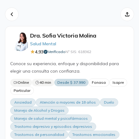
Dra. Sofia Victoria Molina
Salud Mental
4,93
Verificado
Nº SIS: 618362
·
Conoce su experiencia, enfoque y disponibilidad para
elegir una consulta con confianza.
Online
40 min
Desde $ 37.990
Fonasa
Isapre
Particular
Ansiedad
Atención a mayores de 18 años
Duelo
Manejo de Alcohol y Drogas
Manejo de salud mental y psicofármacos
Trastorno depresivo y episodios depresivos
Trastornos de personalidad
Trastornos emocionales