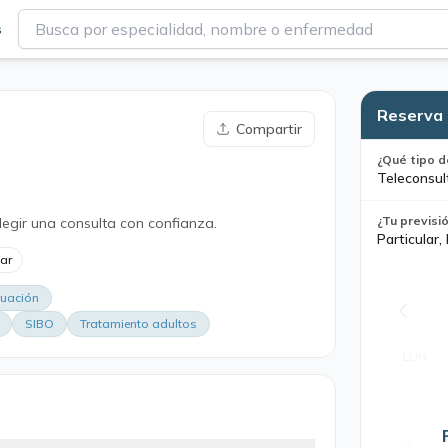
s
Reserva 
Compartir
¿Qué tipo d
Teleconsul
¿Tu previsi
legir una consulta con confianza.
Particular,
lar
luación
SIBO
Tratamiento adultos
LUN
3