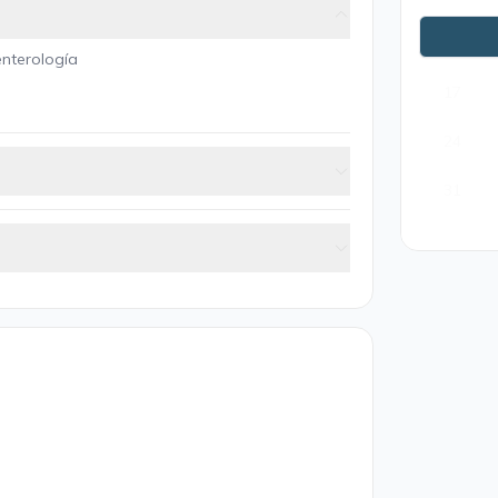
10
enterología
17
24
31