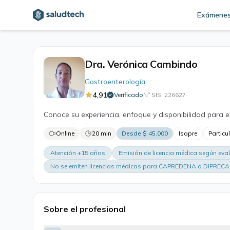
Exámene
Dra. Verónica Cambindo
Gastroenterología
4,91
Verificado
Nº SIS: 226627
·
Conoce su experiencia, enfoque y disponibilidad para e
Online
20 min
Desde $ 45.000
Isapre
Particu
Atención +15 años
Emisión de licencia médica según eva
No se emiten licencias médicas para CAPREDENA o DIPRECA
Sobre el profesional