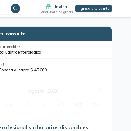
Invita
Ingresa a tu cuenta
¡Gana una cita gratis!
tu consulta
e atención?
ta Gastroenterológica
ón?
 Fonasa o Isapre $ 45.000
Agosto
2026
MAR
MIÉ
JUE
VIE
SÁB
DOM
1
2
Profesional sin horarios disponibles
4
5
6
7
8
9