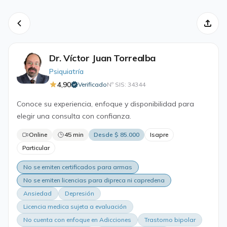
Dr. Víctor Juan Torrealba
Psiquiatría
4,90
Verificado
Nº SIS: 34344
·
Conoce su experiencia, enfoque y disponibilidad para
elegir una consulta con confianza.
Online
45 min
Desde $ 85.000
Isapre
Particular
No se emiten certificados para armas
No se emiten licencias para dipreca ni capredena
Ansiedad
Depresión
Licencia medica sujeta a evaluación
No cuenta con enfoque en Adicciones
Trastorno bipolar