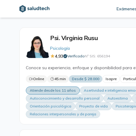
Exámene
Psi. Virginia Rusu
Psicología
4,93
Verificado
Nº SIS: 656194
·
Conoce su experiencia, enfoque y disponibilidad para e
Online
45 min
Desde $ 28.000
Isapre
Particu
Atiende desde los 11 años
Asertividad e inteligencia emo
Autoconocimiento y desarrollo personal
Autoestima
Orientación psicológica
Proyecto de vida
Psicoterapi
Relaciones interpersonales y de pareja