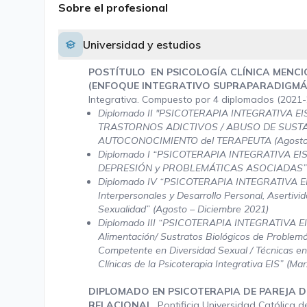
Sobre el profesional
Universidad y estudios
POSTÍTULO EN PSICOLOGÍA CLÍNICA MENCI
(ENFOQUE INTEGRATIVO SUPRAPARADIGMÁ
Integrativa. Compuesto por 4 diplomados (2021
Diplomado II "PSICOTERAPIA INTEGRATIVA EIS
TRASTORNOS ADICTIVOS / ABUSO DE SUSTA
AUTOCONOCIMIENTO del TERAPEUTA (Agosto -
Diplomado I “PSICOTERAPIA INTEGRATIVA EIS: 
DEPRESIÓN y PROBLEMÁTICAS ASOCIADAS” (Ma
Diplomado IV “PSICOTERAPIA INTEGRATIVA EIS:
Interpersonales y Desarrollo Personal, Asertivid
Sexualidad” (Agosto – Diciembre 2021)
Diplomado III “PSICOTERAPIA INTEGRATIVA EIS:
Alimentación/ Sustratos Biológicos de Problemát
Competente en Diversidad Sexual / Técnicas en 
Clínicas de la Psicoterapia Integrativa EIS” (Mar
DIPLOMADO EN PSICOTERAPIA DE PAREJA D
RELACIONAL.
Pontificia Universidad Católica d