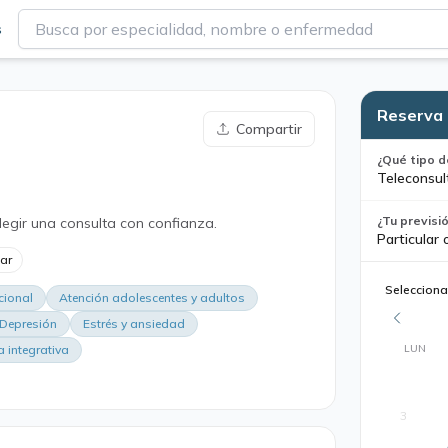
s
Reserva 
Compartir
¿Qué tipo d
Teleconsul
¿Tu previsi
legir una consulta con confianza.
Particular 
lar
Selecciona
cional
Atención adolescentes y adultos
Depresión
Estrés y ansiedad
LUN
a integrativa
3