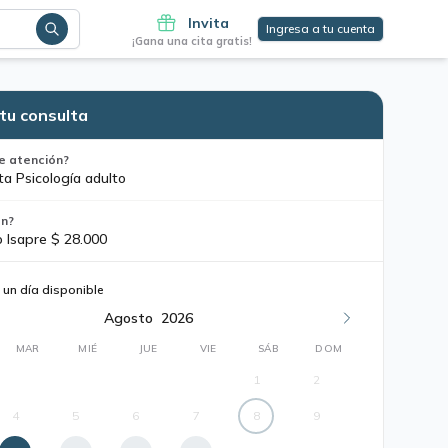
Invita
Ingresa a tu cuenta
¡Gana una cita gratis!
tu consulta
e atención?
ta Psicología adulto
ón?
o Isapre $ 28.000
 un día disponible
Agosto
2026
MAR
MIÉ
JUE
VIE
SÁB
DOM
1
2
4
5
6
7
8
9