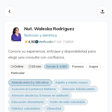
Nut. Waleska Rodríguez
Nutrición y dietética
4,90
Verificado
Nº SIS: 716825
·
Conoce su experiencia, enfoque y disponibilidad para
elegir una consulta con confianza.
Online
20 min
Desde $ 4.050
Fonasa
Isapre
Particular
Atiende entre 0 y 100 años
Adulto y Adulto mayor
Asesoria en Lactancia Materna
Atención Adolescentes
Atención desde los 5 meses en adelante
Educación Alimentaria
Estilo de vida saludable
Hábitos saludables
Obesidad