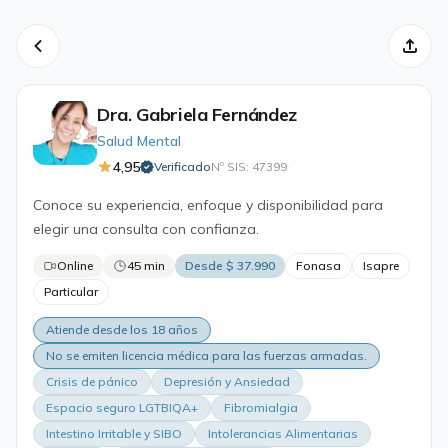
Dra. Gabriela Fernández
Salud Mental
4,95
Verificado
Nº SIS: 47399
·
Conoce su experiencia, enfoque y disponibilidad para
elegir una consulta con confianza.
Online
45 min
Desde $ 37.990
Fonasa
Isapre
Particular
Atiende desde los 18 años
No se emiten licencia médica para las fuerzas armadas.
Crisis de pánico
Depresión y Ansiedad
Espacio seguro LGTBIQA+
Fibromialgia
Intestino Irritable y SIBO
Intolerancias Alimentarias