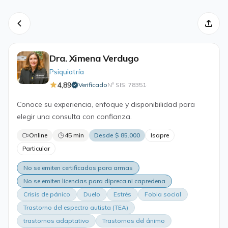
Dra. Ximena Verdugo
Psiquiatría
4,89
Verificado
Nº SIS: 78351
·
Conoce su experiencia, enfoque y disponibilidad para
elegir una consulta con confianza.
Online
45 min
Desde $ 85.000
Isapre
Particular
No se emiten certificados para armas
No se emiten licencias para dipreca ni capredena
Crisis de pánico
Duelo
Estrés
Fobia social
Trastorno del espectro autista (TEA)
trastornos adaptativo
Trastornos del ánimo