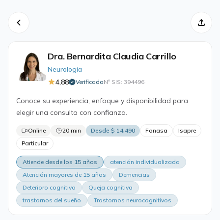
Dra. Bernardita Claudia Carrillo
Neurología
4,88
Verificado
Nº SIS: 394496
·
Conoce su experiencia, enfoque y disponibilidad para
elegir una consulta con confianza.
Online
20 min
Desde $ 14.490
Fonasa
Isapre
Particular
Atiende desde los 15 años
atención individualizada
Atención mayores de 15 años
Demencias
Deterioro cognitivo
Queja cognitiva
trastornos del sueño
Trastornos neurocognitivos